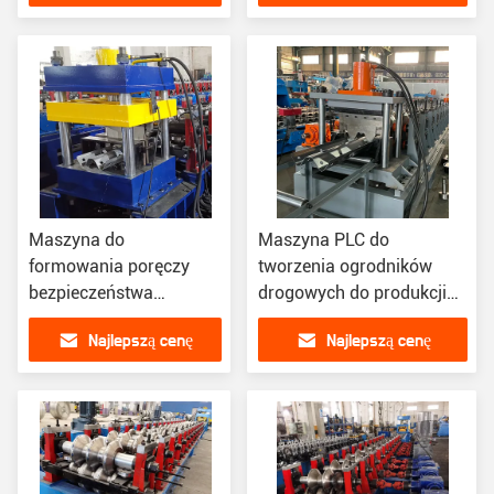
Maszyna do
Maszyna PLC do
formowania poręczy
tworzenia ogrodników
bezpieczeństwa
drogowych do produkcji
drogowego do ręcznego
blach żelaznych
Najlepszą cenę
Najlepszą cenę
odwijania bariery
zderzeniowej wiązki W