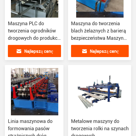
Maszyna PLC do
Maszyna do tworzenia
tworzenia ogrodników
blach żelaznych z barierą
drogowych do produkcji
bezpieczeństwa Maszyna
blach żelaznych
do tworzenia rolek
Najlepszą cenę
Najlepszą cenę
podwójnej warstwy
Linia maszynowa do
Metalowe maszyny do
formowania pasów
tworzenia rolki na szynach
strażniczych dróg
drogowych