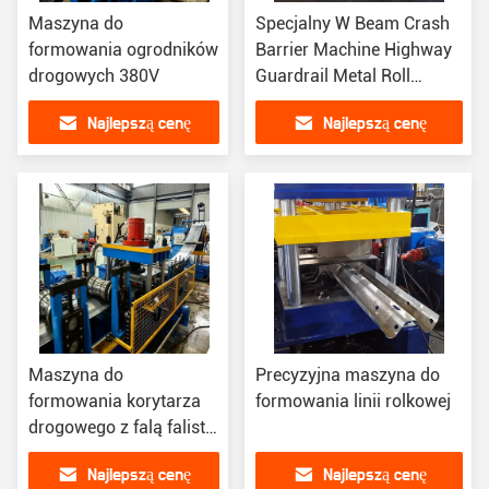
Maszyna do
Specjalny W Beam Crash
formowania ogrodników
Barrier Machine Highway
drogowych 380V
Guardrail Metal Roll
Former
Najlepszą cenę
Najlepszą cenę
Maszyna do
Precyzyjna maszyna do
formowania korytarza
formowania linii rolkowej
drogowego z falą falistą
11kw
Najlepszą cenę
Najlepszą cenę