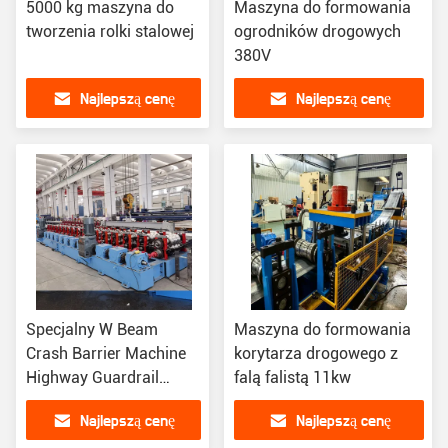
5000 kg maszyna do
Maszyna do formowania
tworzenia rolki stalowej
ogrodników drogowych
380V
Najlepszą cenę
Najlepszą cenę
Specjalny W Beam
Maszyna do formowania
Crash Barrier Machine
korytarza drogowego z
Highway Guardrail
falą falistą 11kw
Metal Roll Former
Najlepszą cenę
Najlepszą cenę