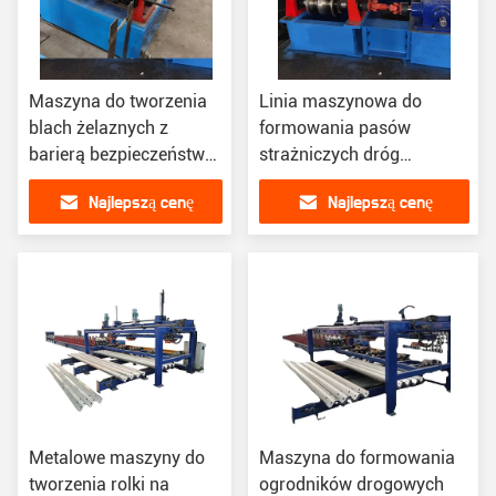
Maszyna do tworzenia
Linia maszynowa do
blach żelaznych z
formowania pasów
barierą bezpieczeństwa
strażniczych dróg
Maszyna do tworzenia
ekspresowych 100
Najlepszą cenę
Najlepszą cenę
rolek podwójnej
stóp/min
warstwy
Metalowe maszyny do
Maszyna do formowania
tworzenia rolki na
ogrodników drogowych