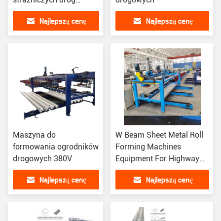
ekspresowych 100
Najlepszą cenę
Najlepszą cenę
stóp/min
Maszyna do
W Beam Sheet Metal Roll
formowania ogrodników
Forming Machines
drogowych 380V
Equipment For Highway
Guardrail Crash Barrier
Najlepszą cenę
Najlepszą cenę
(W) Wyroby do
formowania płyt
metalowych