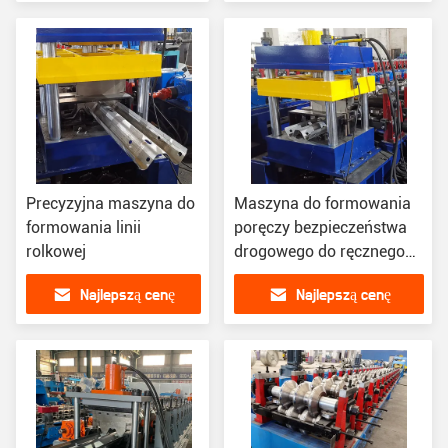
Precyzyjna maszyna do
Maszyna do formowania
formowania linii
poręczy bezpieczeństwa
rolkowej
drogowego do ręcznego
odwijania bariery
Najlepszą cenę
Najlepszą cenę
zderzeniowej wiązki W