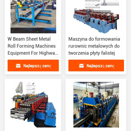
W Beam Sheet Metal
Maszyna do formowania
Roll Forming Machines
rurownic metalowych do
Equipment For Highway
tworzenia płyty falistej
Guardrail Crash Barrier
Najlepszą cenę
Najlepszą cenę
(W) Wyroby do
formowania płyt
metalowych