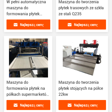
W pełni automatyczna
Maszyna do tworzenia
maszyna do
płytek trasowych ze szkła
formowania płytek
ze stali Q235
wiązki
Najlepszą cenę
Najlepszą cenę
Maszyna do
Maszyna do tworzenia
formowania płytek na
płytek stojących na półce
półkach supermarketów
22kw
380V
Najlepszą cenę
Najlepszą cenę